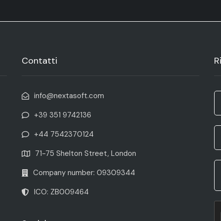
Contatti
R
info@nextasoft.com
+39 351 9742136
+44 7542370124
71-75 Shelton Street, London
Company number: 09309344
ICO: ZB009464