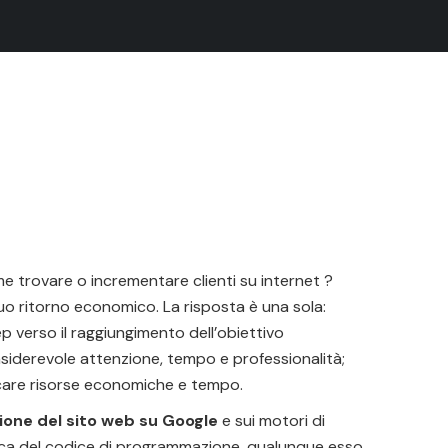
 trovare o incrementare clienti su internet ?
cuo ritorno economico. La risposta è una sola:
ep verso il raggiungimento dell’obiettivo
iderevole attenzione, tempo e professionalità;
recare risorse economiche e tempo.
zione del sito web su Google
e sui motori di
ifica del codice di programmazione, qualunque esso