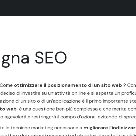
agna SEO
 Come
ottimizzare il posizionamento di un sito web
? Come
ciso di investire su un’attività on line e si aspetta un profi
azione di un sito o di un’applicazione è il primo importante st
sito web
è una questione ben più complessa e che merita cons
ato agevolerà e restringerà il campo d’azione, evitando di sp
te le tecniche marketing necessarie a
migliorare l’indicizza
 rispettare determinati parametri ed algoritmi durante la mod