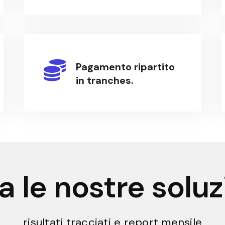
Pagamento ripartito
in tranches.
a le nostre soluz
risultati tracciati e report mensile